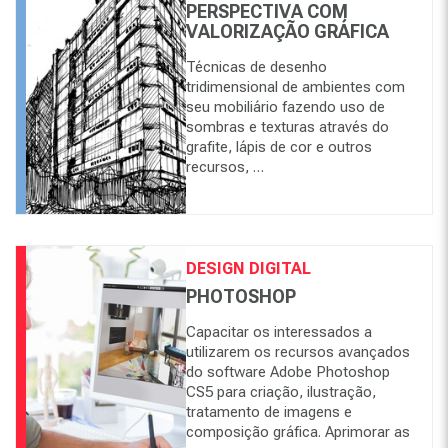
PERSPECTIVA COM
VALORIZAÇÃO GRÁFICA
Técnicas de desenho
tridimensional de ambientes com
seu mobiliário fazendo uso de
sombras e texturas através do
grafite, lápis de cor e outros
recursos, …
DESIGN DIGITAL
PHOTOSHOP
Capacitar os interessados a
utilizarem os recursos avançados
do software Adobe Photoshop
CS5 para criação, ilustração,
tratamento de imagens e
composição gráfica. Aprimorar as