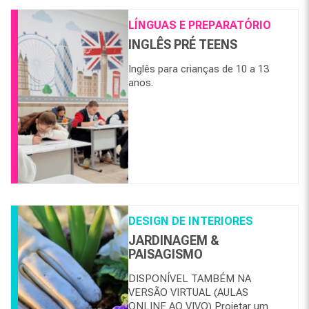
LÍNGUAS E PREPARATÓRIO
INGLÊS PRÉ TEENS
Inglês para crianças de 10 a 13
anos.
DESIGN DE INTERIORES
JARDINAGEM &
PAISAGISMO
DISPONÍVEL TAMBÉM NA
VERSÃO VIRTUAL (AULAS
ONLINE AO VIVO) Projetar um