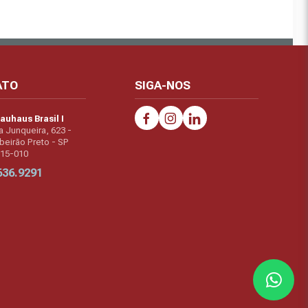
ATO
SIGA-NOS
auhaus Brasil I
a Junqueira, 623 -
beirão Preto - SP
015-010
636.9291