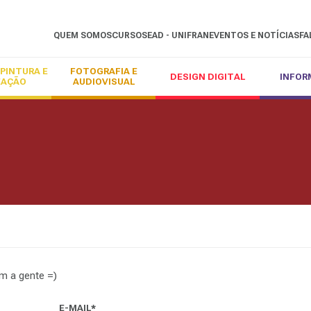
QUEM SOMOS
CURSOS
EAD - UNIFRAN
EVENTOS E NOTÍCIAS
FA
PINTURA E
FOTOGRAFIA E
DESIGN DIGITAL
INFOR
EAÇÃO
AUDIOVISUAL
m a gente =)
E-MAIL*