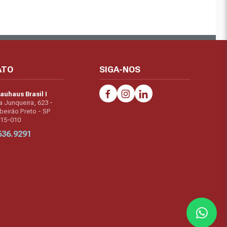
ATO
SIGA-NOS
auhaus Brasil I
a Junqueira, 623 -
beirão Preto - SP
015-010
636.9291