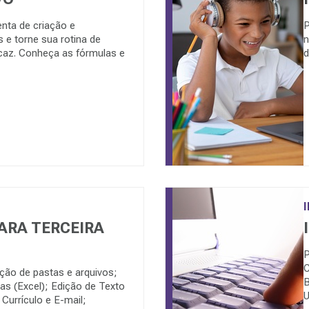
enta de criação e
P
 e torne sua rotina de
n
icaz. Conheça as fórmulas e
d
ARA TERCEIRA
P
C
ação de pastas e arquivos;
B
as (Excel); Edição de Texto
U
Currículo e E-mail;