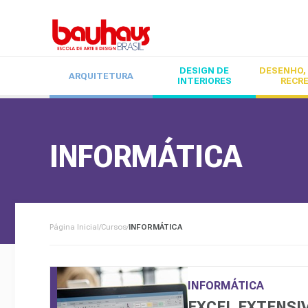
DESIGN DE
DESENHO, 
ARQUITETURA
INTERIORES
RECR
INFORMÁTICA
Página Inicial
/
Cursos
/
INFORMÁTICA
INFORMÁTICA
EXCEL EXTENSI