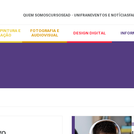
QUEM SOMOS
CURSOS
EAD - UNIFRAN
EVENTOS E NOTÍCIAS
FA
PINTURA E
FOTOGRAFIA E
DESIGN DIGITAL
INFOR
EAÇÃO
AUDIOVISUAL
VO